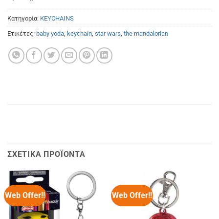
Κατηγορία:
KEYCHAINS
Ετικέτες:
baby yoda
,
keychain
,
star wars
,
the mandalorian
ΣΧΕΤΙΚΆ ΠΡΟΪΌΝΤΑ
Web Offer!!
Web Offer!!