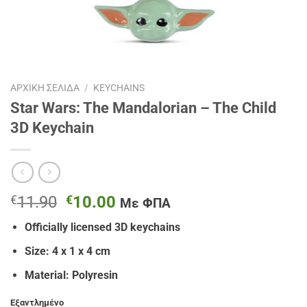
ΑΡΧΙΚΉ ΣΕΛΊΔΑ
/
KEYCHAINS
Star Wars: The Mandalorian – The Child
3D Keychain
Original
Η
€
11.90
€
10.00
Με ΦΠΑ
price
τρέχουσα
Officially licensed 3D keychains
was:
τιμή
€11.90.
είναι:
Size: 4 x 1 x 4 cm
€10.00.
Material: Polyresin
Εξαντλημένο