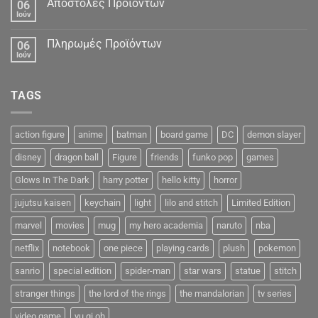
Αποστολές Προϊόντων
06
Ιούν
Πληρωμές Προϊόντων
06
Ιούν
TAGS
action figure
anime
batman
board game
DC
demon slayer
disney
dragon ball
Figure
friends
funko pop
games
Glows In The Dark
harry potter
hello kitty
horror
jujutsu kaisen
keychain
light
lilo and stitch
Limited Edition
marvel
movies
mug
my hero academia
naruto
nba
netflix
notebook
one piece
playing cards
plush
pokemon
sanrio
special edition
spider-man
star wars
statue
stitch
stranger things
the lord of the rings
the mandalorian
tv series
video game
yu gi oh