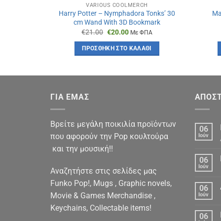
VARIOUS COOLMERCH
Harry Potter – Nymphadora Tonks’ 30
Ma
cm Wand With 3D Bookmark
Original
Η
€
21.00
€
20.00
Με ΦΠΑ
price
τρέχουσα
was:
τιμή
ΠΡΟΣΘΉΚΗ ΣΤΟ ΚΑΛΆΘΙ
€21.00.
είναι:
€20.00.
ΓΙΑ ΕΜΑΣ
ΑΠΟΣΤ
Βρείτε μεγάλη ποικιλία προϊόντων
06
που αφορούν την Pop κουλτούρα
Ιούν
και την μουσική!!
06
Ιούν
Αναζητήστε στις σελίδες μας
Funko Pop!, Mugs , Graphic novels,
06
Movie & Games Merchandise ,
Ιούν
Keychains, Collectable items!
06