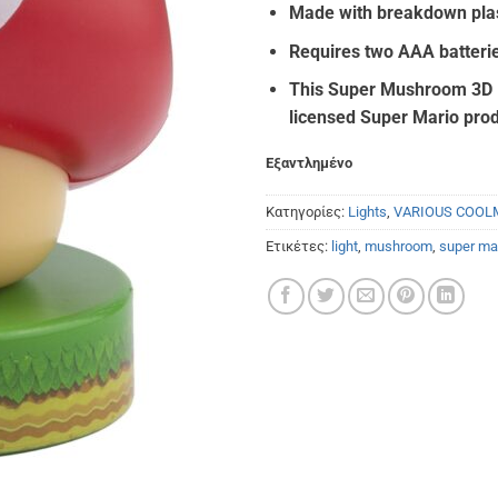
€14.
Made with breakdown plast
Requires two AAA batterie
This Super Mushroom 3D Li
licensed Super Mario pro
Εξαντλημένο
Κατηγορίες:
Lights
,
VARIOUS COOL
Ετικέτες:
light
,
mushroom
,
super ma