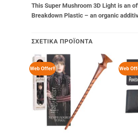
This Super Mushroom 3D Light is an off
Breakdown Plastic – an organic additiv
ΣΧΕΤΙΚΆ ΠΡΟΪΌΝΤΑ
Web Offer!!
Web Offe