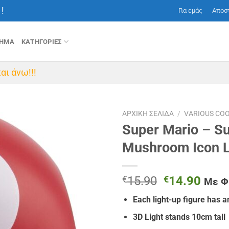
!
Για εμάς
Αποσ
ΤΗΜΑ
ΚΑΤΗΓΟΡΙΕΣ
αι άνω!!!
ΑΡΧΙΚΉ ΣΕΛΊΔΑ
/
VARIOUS CO
Super Mario – S
Mushroom Icon L
Original
Η
€
15.90
€
14.90
Με 
price
τρέχ
Each light-up figure has 
was:
τιμή
€15.90.
είναι
3D Light stands 10cm tall