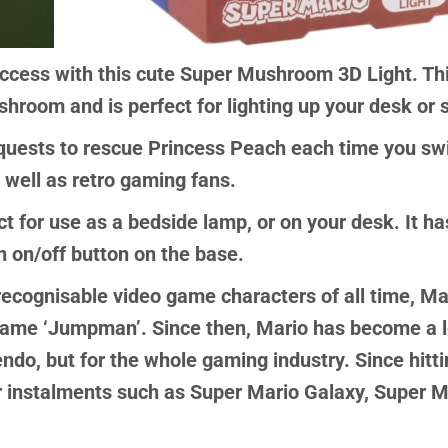
cess with this cute Super Mushroom 3D Light. This
hroom and is perfect for lighting up your desk or 
quests to rescue Princess Peach each time you swit
 well as retro gaming fans.
for use as a bedside lamp, or on your desk. It has 
 on/off button on the base.
recognisable video game characters of all time, Mar
me ‘Jumpman’. Since then, Mario has become a le
tendo, but for the whole gaming industry. Since hitt
 instalments such as Super Mario Galaxy, Super M