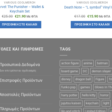
VARIOUS COOLMERCH
VARIOUS COOLMERCH
rvel: The Punisher – Wallet &
Death Note – “L symbol” Vinyl 
Keychain Set
Original
Η
Original
Η
€
25.00
€
21.90
€
17.00
€
15.90
Με ΦΠΑ
Με ΦΠΑ
price
τρέχουσα
price
τρέχουσ
was:
τιμή
was:
τιμή
ΠΡΟΣΘΉΚΗ ΣΤΟ ΚΑΛΆΘΙ
ΠΡΟΣΘΉΚΗ ΣΤΟ ΚΑΛΆΘΙ
€25.00.
είναι:
€17.00.
είναι:
€21.90.
€15.90.
ΟΛΕΣ ΚΑΙ ΠΛΗΡΩΜΕΣ
TAGS
action figure
anime
batman
Προσωπικά Δεδομένα
στο
Δεν επιτρέπεται σχολιασμός
board game
DC
demon slayer
Προσωπικά
Δεδομένα
disney
dragon ball
Figure
fr
Επιστροφές Προϊόντων
funko pop
games
Glows In Th
Αποστολές Προϊόντων
harry potter
hello kitty
horror
jujutsu kaisen
keychain
light
Πληρωμές Προϊόντων
lilo and stitch
Limited Edition
m