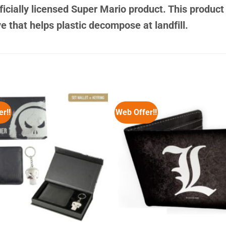
icially licensed Super Mario product. This produc
e that helps plastic decompose at landfill.
r!!
Web Offer!!