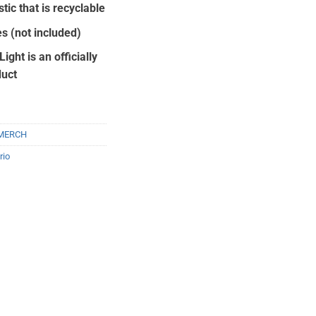
90.
ic that is recyclable
s (not included)
ght is an officially
duct
MERCH
rio