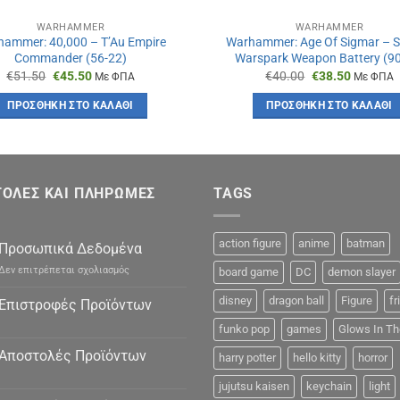
WARHAMMER
WARHAMMER
ammer: 40,000 – T’Au Empire
Warhammer: Age Of Sigmar – 
Commander (56-22)
Warspark Weapon Battery (90
Original
Η
Original
Η
€
51.50
€
45.50
€
40.00
€
38.50
Με ΦΠΑ
Με ΦΠΑ
price
τρέχουσα
price
τρέχουσ
was:
τιμή
was:
τιμή
ΠΡΟΣΘΉΚΗ ΣΤΟ ΚΑΛΆΘΙ
ΠΡΟΣΘΉΚΗ ΣΤΟ ΚΑΛΆΘΙ
€51.50.
είναι:
€40.00.
είναι:
€45.50.
€38.50.
ΟΛΕΣ ΚΑΙ ΠΛΗΡΩΜΕΣ
TAGS
action figure
anime
batman
Προσωπικά Δεδομένα
στο
Δεν επιτρέπεται σχολιασμός
board game
DC
demon slayer
Προσωπικά
Δεδομένα
disney
dragon ball
Figure
fr
Επιστροφές Προϊόντων
funko pop
games
Glows In Th
Αποστολές Προϊόντων
harry potter
hello kitty
horror
jujutsu kaisen
keychain
light