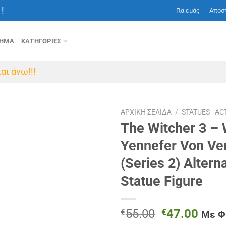
!
Για εμάς
Αποσ
ΤΗΜΑ
ΚΑΤΗΓΟΡΙΕΣ
αι άνω!!!
ΑΡΧΙΚΉ ΣΕΛΊΔΑ
/
STATUES - AC
The Witcher 3 – 
Yennefer Von Ve
(Series 2) Altern
Statue Figure
Original
Η
€
55.00
€
47.00
Με 
price
τρέχ