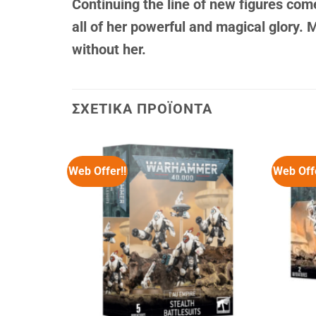
Continuing the line of new figures come
all of her powerful and magical glory. 
without her.
ΣΧΕΤΙΚΆ ΠΡΟΪΌΝΤΑ
Web Offer!!
Web Offe