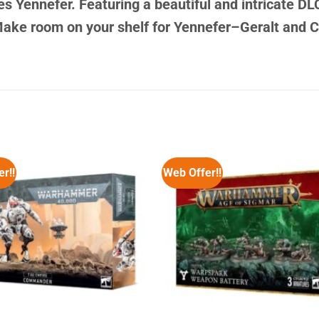
s Yennefer. Featuring a beautiful and intricate DLC 
Make room on your shelf for Yennefer–Geralt and Cir
r!!
Web Offer!!