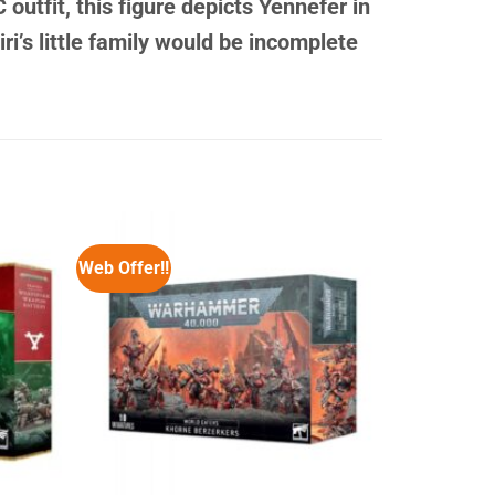
outfit, this figure depicts Yennefer in
i’s little family would be incomplete
Web Offer!!
Web Offer!!