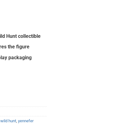
:
00.
ld Hunt collectible
es the figure
play packaging
,
wild hunt
,
yennefer