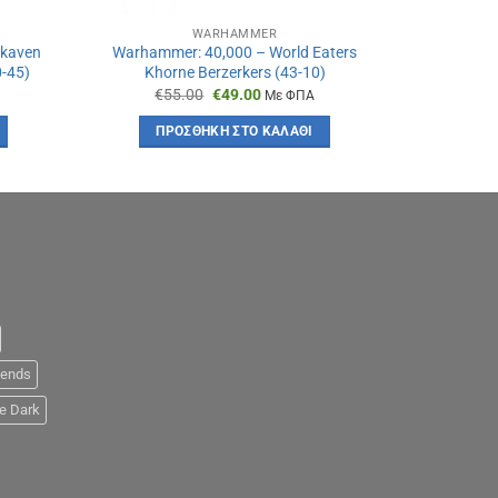
WARHAMMER
Skaven
Warhammer: 40,000 – World Eaters
Warhammer:
-45)
Khorne Berzerkers (43-10)
Battl
Original
Η
€
55.00
€
49.00
€
5
Με ΦΠΑ
α
price
τρέχουσα
was:
τιμή
ΠΡΟΣΘΉΚΗ ΣΤΟ ΚΑΛΆΘΙ
ΠΡ
€55.00.
είναι:
€49.00.
iends
e Dark