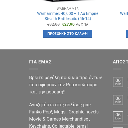
WARHAMMER
Warhammer: 40,000 – T’Au Empire
Warh
Stealth Battlesuits (56-14)
Original
Η
€
32.00
€
27.90
Με ΦΠΑ
price
τρέχουσα
was:
τιμή
ΠΡΟΣΘΉΚΗ ΣΤΟ ΚΑΛΆΘΙ
€32.00.
είναι:
€27.90.
ΓΙΑ ΕΜΑΣ
ΑΠΟΣΤ
Βρείτε μεγάλη ποικιλία προϊόντων
06
που αφορούν την Pop κουλτούρα
Ιούν
και την μουσική!!
06
Ιούν
Αναζητήστε στις σελίδες μας
Funko Pop!, Mugs , Graphic novels,
06
Movie & Games Merchandise ,
Ιούν
Keychains, Collectable items!