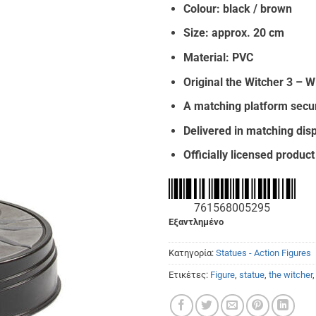
Colour: black / brown
was:
τιμή
€55.00.
είναι
Size: approx. 20 cm
€47.
Material: PVC
Original the Witcher 3 – Wi
A matching platform secur
Delivered in matching dis
Officially licensed product
761568005295
Εξαντλημένο
Κατηγορία:
Statues - Action Figures
Ετικέτες:
Figure
,
statue
,
the witcher