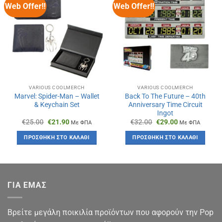
Web Offer!!
Web Offer!!
VARIOUS COOLMERCH
VARIOUS COOLMERCH
Marvel: Spider-Man – Wallet
Back To The Future – 40th
& Keychain Set
Anniversary Time Circuit
Ingot
Original
Η
Original
Η
€
25.00
€
21.90
€
32.00
€
29.00
Με ΦΠΑ
Με ΦΠΑ
price
τρέχουσα
price
τρέχουσα
was:
τιμή
was:
τιμή
ΠΡΟΣΘΉΚΗ ΣΤΟ ΚΑΛΆΘΙ
ΠΡΟΣΘΉΚΗ ΣΤΟ ΚΑΛΆΘΙ
€25.00.
είναι:
€32.00.
είναι:
€21.90.
€29.00.
ΓΙΑ ΕΜΑΣ
Βρείτε μεγάλη ποικιλία προϊόντων που αφορούν την Pop