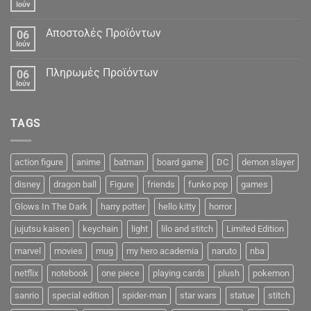
Ιούν
Αποστολές Προϊόντων
06
Ιούν
Πληρωμές Προϊόντων
06
Ιούν
TAGS
action figure
anime
batman
board game
DC
demon slayer
disney
dragon ball
Figure
friends
funko pop
games
Glows In The Dark
harry potter
hello kitty
horror
jujutsu kaisen
keychain
light
lilo and stitch
Limited Edition
marvel
movies
mug
my hero academia
naruto
nba
netflix
notebook
one piece
playing cards
plush
pokemon
sanrio
special edition
spider-man
star wars
statue
stitch