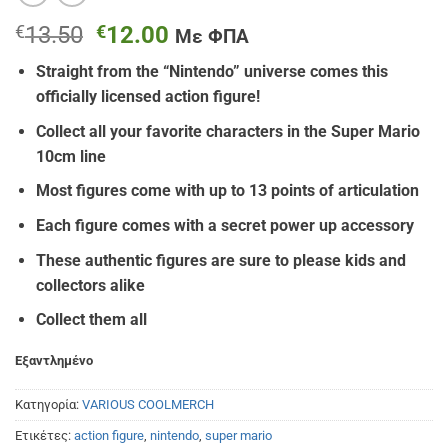
Original
Η
€
13.50
€
12.00
Με ΦΠΑ
price
τρέχουσα
Straight from the “Nintendo” universe comes this
was:
τιμή
officially licensed action figure!
€13.50.
είναι:
€12.00.
Collect all your favorite characters in the Super Mario
10cm line
Most figures come with up to 13 points of articulation
Each figure comes with a secret power up accessory
These authentic figures are sure to please kids and
collectors alike
Collect them all
Εξαντλημένο
Κατηγορία:
VARIOUS COOLMERCH
Ετικέτες:
action figure
,
nintendo
,
super mario