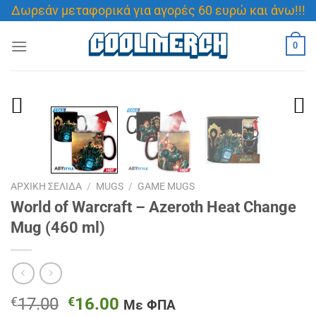
Μετάβαση
Δωρεάν μεταφορικά για αγορές 60 ευρώ και άνω!!!
στο
περιεχόμενο
0
ΑΡΧΙΚΉ ΣΕΛΊΔΑ
/
MUGS
/
GAME MUGS
World of Warcraft – Azeroth Heat Change
Mug (460 ml)
Original
Η
€
17.00
€
16.00
Με ΦΠΑ