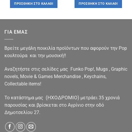
was:
τιμή
was:
τιμή
ΠΡΟΣΘΉΚΗ ΣΤΟ ΚΑΛΆΘΙ
ΠΡΟΣΘΉΚΗ ΣΤΟ ΚΑΛΆΘΙ
€18.00.
είναι:
€18.00.
είναι:
€16.00.
€16.00.
ΓΙΑ ΕΜΑΣ
Βρείτε μεγάλη ποικιλία προϊόντων που αφορούν την Pop
κουλτούρα και την μουσική!!
Αναζητήστε στις σελίδες μας Funko Pop!, Mugs , Graphic
novels, Movie & Games Merchandise , Keychains,
Collectable items!
(ΗΧΟΔΡΟΜΙΟ)
To κατάστημα μας
μετράει 35 χρονιά
παρουσίας και βρίσκεται στο Αγρίνιο στην οδό
Δημοτσελίου 27.