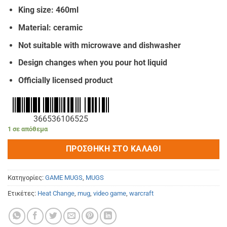
price
τρέχουσα
King size: 460ml
was:
τιμή
€17.00.
είναι:
Material: ceramic
€16.00.
Not suitable with microwave and dishwasher
Design changes when you pour hot liquid
Officially licensed product
366536106525
1 σε απόθεμα
ΠΡΟΣΘΉΚΗ ΣΤΟ ΚΑΛΆΘΙ
Κατηγορίες:
GAME MUGS
,
MUGS
Ετικέτες:
Heat Change
,
mug
,
video game
,
warcraft