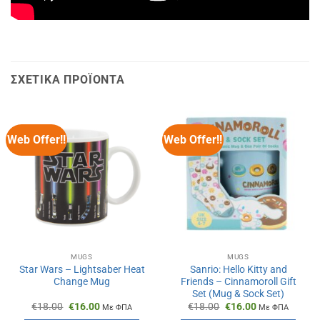
ΣΧΕΤΙΚΆ ΠΡΟΪΌΝΤΑ
Web Offer!!
Web Offer!!
MUGS
MUGS
Star Wars – Lightsaber Heat
Sanrio: Hello Kitty and
Change Mug
Friends – Cinnamoroll Gift
Set (Mug & Sock Set)
Original
Η
Original
Η
€
18.00
€
16.00
€
18.00
€
16.00
Με ΦΠΑ
Με ΦΠΑ
price
τρέχουσα
price
τρέχουσα