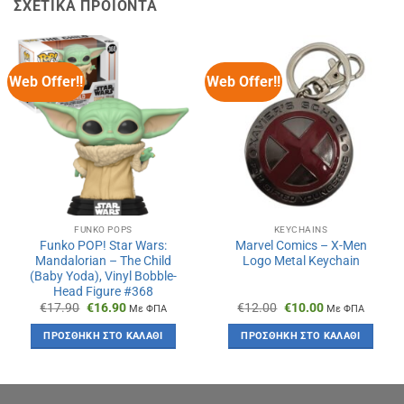
ΣΧΕΤΙΚΆ ΠΡΟΪΌΝΤΑ
Web Offer!!
Web Offer!!
FUNKO POPS
KEYCHAINS
Funko POP! Star Wars:
Marvel Comics – X-Men
Mandalorian – The Child
Logo Metal Keychain
(Baby Yoda), Vinyl Bobble-
Head Figure #368
Original
Η
Original
Η
€
17.90
€
16.90
€
12.00
€
10.00
Με ΦΠΑ
Με ΦΠΑ
price
τρέχουσα
price
τρέχουσα
was:
τιμή
was:
τιμή
ΠΡΟΣΘΉΚΗ ΣΤΟ ΚΑΛΆΘΙ
ΠΡΟΣΘΉΚΗ ΣΤΟ ΚΑΛΆΘΙ
€17.90.
είναι:
€12.00.
είναι:
€16.90.
€10.00.