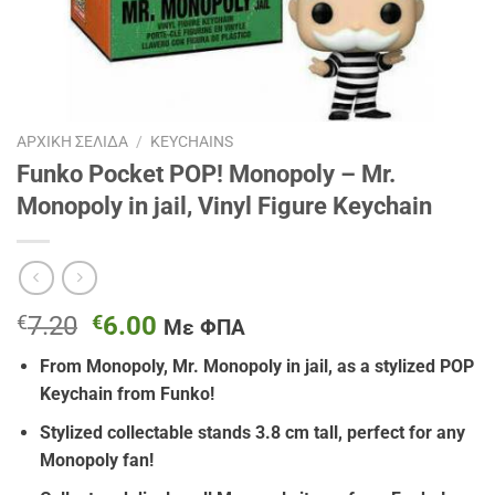
ΑΡΧΙΚΉ ΣΕΛΊΔΑ
/
KEYCHAINS
Funko Pocket POP! Monopoly – Mr.
Monopoly in jail, Vinyl Figure Keychain
Original
Η
€
7.20
€
6.00
Με ΦΠΑ
price
τρέχουσα
From Monopoly, Mr. Monopoly in jail, as a stylized POP
was:
τιμή
Keychain from Funko!
€7.20.
είναι:
€6.00.
Stylized collectable stands 3.8 cm tall, perfect for any
Monopoly fan!