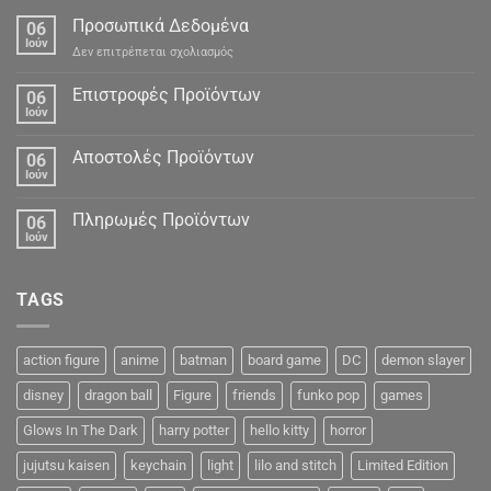
Προσωπικά Δεδομένα
06
Ιούν
στο
Δεν επιτρέπεται σχολιασμός
Προσωπικά
Δεδομένα
Επιστροφές Προϊόντων
06
Ιούν
Αποστολές Προϊόντων
06
Ιούν
Πληρωμές Προϊόντων
06
Ιούν
TAGS
action figure
anime
batman
board game
DC
demon slayer
disney
dragon ball
Figure
friends
funko pop
games
Glows In The Dark
harry potter
hello kitty
horror
jujutsu kaisen
keychain
light
lilo and stitch
Limited Edition