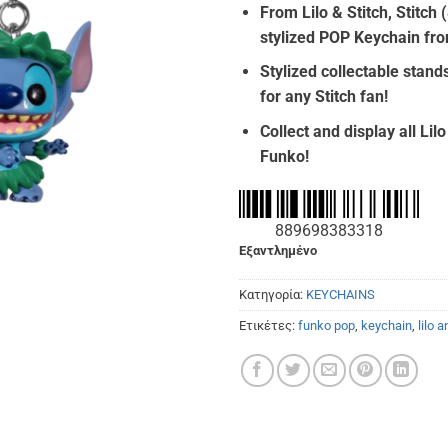
From Lilo & Stitch, Stitch 
was:
τιμή
stylized POP Keychain fr
€7.20.
είναι:
€6.50.
Stylized collectable stands
for any
Stitch fan!
Collect and display all Lil
Funko!
889698383318
Εξαντλημένο
Κατηγορία:
KEYCHAINS
Ετικέτες:
funko pop
,
keychain
,
lilo a