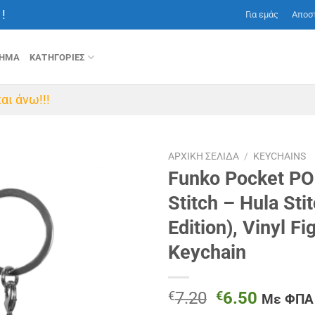
!
Για εμάς
Αποσ
ΤΗΜΑ
ΚΑΤΗΓΟΡΙΕΣ
αι άνω!!!
ΑΡΧΙΚΉ ΣΕΛΊΔΑ
/
KEYCHAINS
Funko Pocket POP
Stitch – Hula Sti
Edition), Vinyl Fi
Keychain
Original
Η
€
7.20
€
6.50
Με ΦΠΑ
price
τρέχου