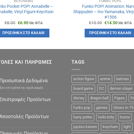
KEYCHAINS
FUNKO POPS
nko Pocket POP! Annabelle –
Funko POP! Animation: Nar
abelle, Vinyl Figure Keychain
Shippuden – Ino Yamanaka, Vinyl
#1506
Original
Η
Original
Η
€
8.00
€
6.90
€
15.90
€
14.50
Με ΦΠΑ
Με ΦΠΑ
price
τρέχουσα
price
τρέχουσ
was:
τιμή
was:
τιμή
ΠΡΟΣΘΉΚΗ ΣΤΟ ΚΑΛΆΘΙ
ΠΡΟΣΘΉΚΗ ΣΤΟ ΚΑΛΆΘΙ
€8.00.
είναι:
€15.90.
είναι:
€6.90.
€14.50.
ΟΛΕΣ ΚΑΙ ΠΛΗΡΩΜΕΣ
TAGS
action figure
anime
batman
Προσωπικά Δεδομένα
στο
Δεν επιτρέπεται σχολιασμός
board game
DC
demon slayer
Προσωπικά
Δεδομένα
disney
dragon ball
Figure
fr
Επιστροφές Προϊόντων
funko pop
games
Glows In Th
Αποστολές Προϊόντων
harry potter
hello kitty
horror
jujutsu kaisen
keychain
light
Πληρωμές Προϊόντων