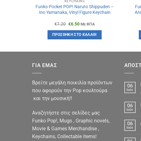
KEYCHAINS
Funko Pocket POP! Naruto Shippuden –
Fu
Ino Yamanaka, Vinyl Figure Keychain
Ann
Original
Η
€
7.20
€
6.50
Με ΦΠΑ
price
τρέχουσα
was:
τιμή
ΠΡΟΣΘΉΚΗ ΣΤΟ ΚΑΛΆΘΙ
€7.20.
είναι:
€6.50.
ΓΙΑ ΕΜΑΣ
ΑΠΟΣΤ
Βρείτε μεγάλη ποικιλία προϊόντων
06
που αφορούν την Pop κουλτούρα
Ιούν
και την μουσική!!
06
Ιούν
Αναζητήστε στις σελίδες μας
Funko Pop!, Mugs , Graphic novels,
06
Movie & Games Merchandise ,
Ιούν
Keychains, Collectable items!