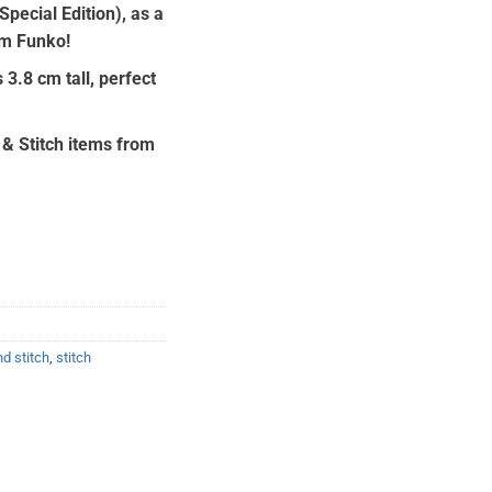
(Special Edition), as a
om Funko!
 3.8 cm tall, perfect
o & Stitch items from
nd stitch
,
stitch