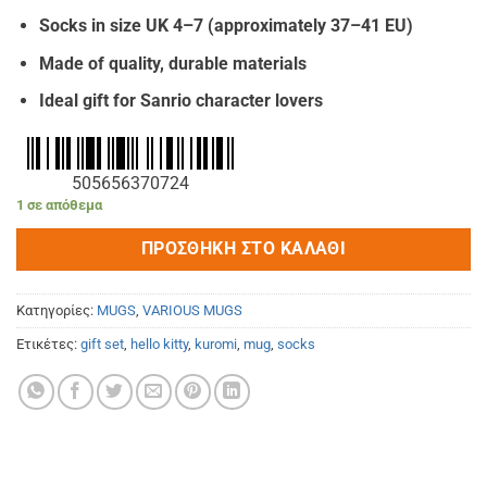
€18.00.
είναι:
Socks in size UK 4–7 (approximately 37–41 EU)
€16.00.
Made of quality, durable materials
Ideal gift for Sanrio character lovers
505656370724
1 σε απόθεμα
ΠΡΟΣΘΉΚΗ ΣΤΟ ΚΑΛΆΘΙ
Κατηγορίες:
MUGS
,
VARIOUS MUGS
Ετικέτες:
gift set
,
hello kitty
,
kuromi
,
mug
,
socks