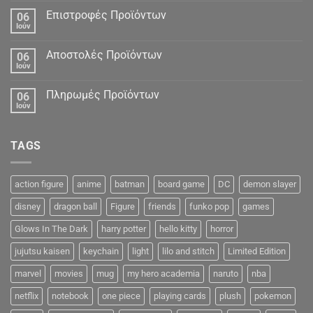
Δεδομένα
Επιστροφές Προϊόντων
06
Ιούν
Αποστολές Προϊόντων
06
Ιούν
Πληρωμές Προϊόντων
06
Ιούν
TAGS
action figure
anime
batman
board game
DC
demon slayer
disney
dragon ball
Figure
friends
funko pop
games
Glows In The Dark
harry potter
hello kitty
horror
jujutsu kaisen
keychain
light
lilo and stitch
Limited Edition
marvel
movies
mug
my hero academia
naruto
nba
netflix
notebook
one piece
playing cards
plush
pokemon