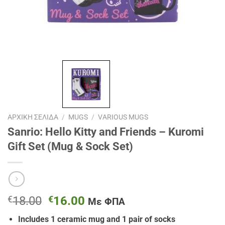
ΑΡΧΙΚΉ ΣΕΛΊΔΑ
/
MUGS
/
VARIOUS MUGS
Sanrio: Hello Kitty and Friends – Kuromi
Gift Set (Mug & Sock Set)
Original
Η
€
18.00
€
16.00
Με ΦΠΑ
price
τρέχουσα
Includes 1 ceramic mug and 1 pair of socks
was:
τιμή