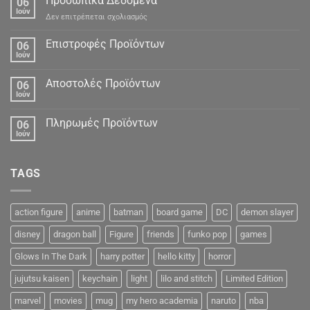
Προσωπικά Δεδομένα
06
Ιούν
στο
Δεν επιτρέπεται σχολιασμός
Προσωπικά
Δεδομένα
Επιστροφές Προϊόντων
06
Ιούν
Αποστολές Προϊόντων
06
Ιούν
Πληρωμές Προϊόντων
06
Ιούν
TAGS
action figure
anime
batman
board game
DC
demon slayer
disney
dragon ball
Figure
friends
funko pop
games
Glows In The Dark
harry potter
hello kitty
horror
jujutsu kaisen
keychain
light
lilo and stitch
Limited Edition
marvel
movies
mug
my hero academia
naruto
nba