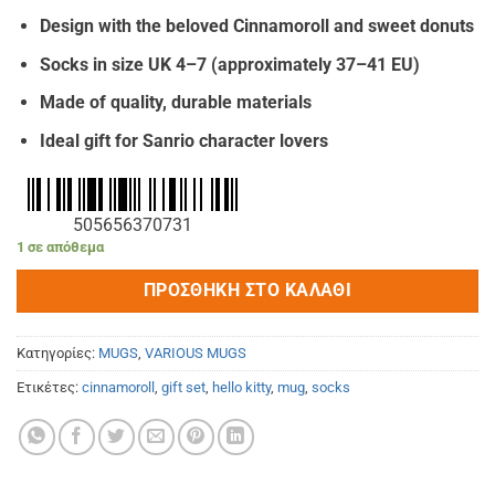
€18.00.
είναι:
Design with the beloved Cinnamoroll and sweet donuts
€16.00.
Socks in size UK 4–7 (approximately 37–41 EU)
Made of quality, durable materials
Ideal gift for Sanrio character lovers
505656370731
1 σε απόθεμα
ΠΡΟΣΘΉΚΗ ΣΤΟ ΚΑΛΆΘΙ
Κατηγορίες:
MUGS
,
VARIOUS MUGS
Ετικέτες:
cinnamoroll
,
gift set
,
hello kitty
,
mug
,
socks