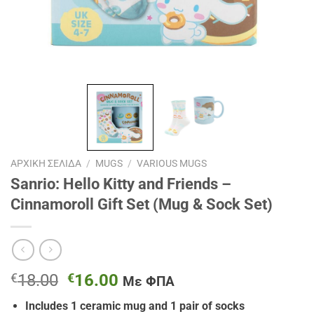
ΑΡΧΙΚΉ ΣΕΛΊΔΑ
/
MUGS
/
VARIOUS MUGS
Sanrio: Hello Kitty and Friends –
Cinnamoroll Gift Set (Mug & Sock Set)
Original
Η
€
18.00
€
16.00
Με ΦΠΑ
price
τρέχουσα
Includes 1 ceramic mug and 1 pair of socks
was:
τιμή