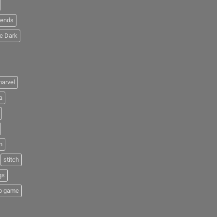
iends
e Dark
arvel
a
n
stitch
gs
o game