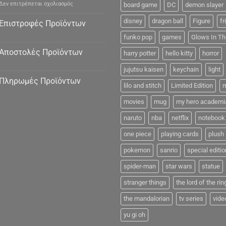
στο
Δεν επιτρέπεται σχολιασμός
board game
DC
demon slayer
Προσωπικά
Δεδομένα
disney
dragon ball
Figure
fr
Επιστροφές Προϊόντων
funko pop
games
Glows In Th
Αποστολές Προϊόντων
harry potter
hello kitty
horror
jujutsu kaisen
keychain
light
Πληρωμές Προϊόντων
lilo and stitch
Limited Edition
m
movies
mug
my hero academi
naruto
nba
netflix
notebook
one piece
playing cards
plush
pokemon
sanrio
special editio
spider-man
star wars
statue
stranger things
the lord of the rin
the mandalorian
tv series
vide
yu gi oh