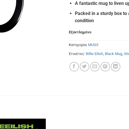
€13.
A fantastic mug to liven u
Packed in a sturdy box to 
condition
Εξαντλημένο
Κατηγορία:
MUGS
Ετικέτες:
Billie Eilish
,
Black Mug
,
St