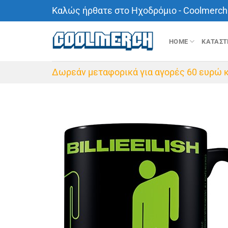
Μετάβαση
Καλώς ήρθατε στο Ηχοδρόμιο - Coolmerch 
στο
περιεχόμενο
HOME
ΚΑΤΑΣ
Δωρεάν μεταφορικά για αγορές 60 ευρώ κ