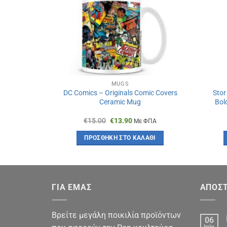
MUGS
DC Comics – Originals Comic Covers
Stor
Ceramic Mug
Bol
Original
Η
€
15.00
€
13.90
Με ΦΠΑ
price
τρέχουσα
was:
τιμή
ΠΡΟΣΘΉΚΗ ΣΤΟ ΚΑΛΆΘΙ
€15.00.
είναι:
€13.90.
ΓΙΑ ΕΜΑΣ
ΑΠΟΣΤ
Βρείτε μεγάλη ποικιλία προϊόντων
06
Ιούν