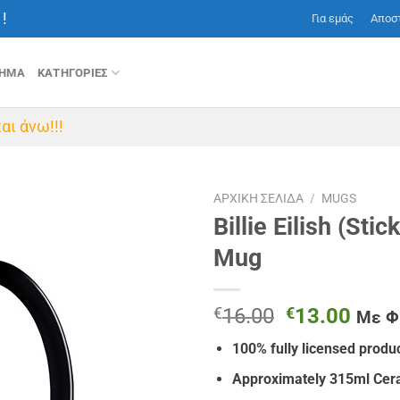
!
Για εμάς
Αποσ
ΤΗΜΑ
ΚΑΤΗΓΟΡΙΕΣ
αι άνω!!!
ΑΡΧΙΚΉ ΣΕΛΊΔΑ
/
MUGS
Billie Eilish (Sti
Mug
Original
Η
€
16.00
€
13.00
Με 
price
τρέχ
100% fully licensed produ
was:
τιμή
€16.00.
είναι
Approximately 315ml Ce