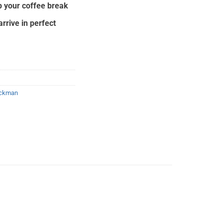
00.
p your coffee break
arrive in perfect
ickman