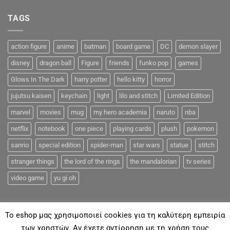
TAGS
action figure
anime
batman
board game
DC
demon slayer
disney
dragon ball
Figure
friends
funko pop
games
Glows In The Dark
harry potter
hello kitty
horror
jujutsu kaisen
keychain
light
lilo and stitch
Limited Edition
marvel
movies
mug
my hero academia
naruto
nba
netflix
notebook
one piece
playing cards
plush
pokemon
sanrio
special edition
spider-man
star wars
statue
stitch
stranger things
the lord of the rings
the mandalorian
tv series
video game
yu gi oh
To eshop μας χρησιμοποιεί cookies για τη καλύτερη εμπειρία
των χρηστών. Αν έχετε αντίρρηση με τη χρήση τους