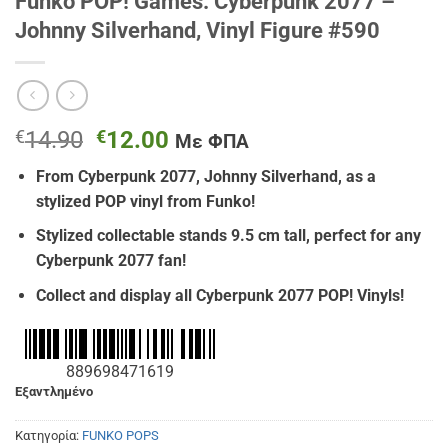
Funko POP! Games: Cyberpunk 2077 –
Johnny Silverhand, Vinyl Figure #590
Original
Η
€
14.90
€
12.00
Με ΦΠΑ
price
τρέχουσα
From Cyberpunk 2077, Johnny Silverhand, as a
was:
τιμή
stylized POP vinyl from Funko!
€14.90.
είναι:
€12.00.
Stylized collectable stands 9.5 cm tall, perfect for any
Cyberpunk 2077 fan!
Collect and display all Cyberpunk 2077 POP! Vinyls!
889698471619
Εξαντλημένο
Κατηγορία:
FUNKO POPS