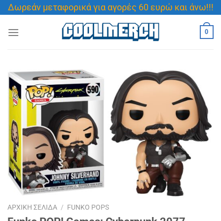
Μετάβαση
Δωρεάν μεταφορικά για αγορές 60 ευρώ και άνω!!!
στο
περιεχόμενο
0
ΑΡΧΙΚΉ ΣΕΛΊΔΑ
/
FUNKO POPS