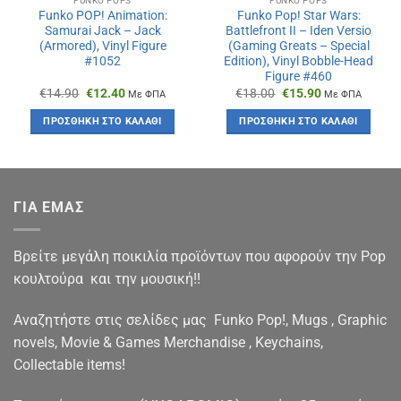
FUNKO POPS
FUNKO POPS
Funko POP! Animation:
Funko Pop! Star Wars:
Samurai Jack – Jack
Battlefront II – Iden Versio
(Armored), Vinyl Figure
(Gaming Greats – Special
#1052
Edition), Vinyl Bobble-Head
Figure #460
Original
Η
Original
Η
€
14.90
€
12.40
€
18.00
€
15.90
Με ΦΠΑ
Με ΦΠΑ
price
τρέχουσα
price
τρέχουσα
was:
τιμή
was:
τιμή
ΠΡΟΣΘΉΚΗ ΣΤΟ ΚΑΛΆΘΙ
ΠΡΟΣΘΉΚΗ ΣΤΟ ΚΑΛΆΘΙ
€14.90.
είναι:
€18.00.
είναι:
€12.40.
€15.90.
ΓΙΑ ΕΜΑΣ
Βρείτε μεγάλη ποικιλία προϊόντων που αφορούν την Pop
κουλτούρα και την μουσική!!
Αναζητήστε στις σελίδες μας Funko Pop!, Mugs , Graphic
novels, Movie & Games Merchandise , Keychains,
Collectable items!