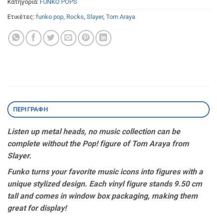
Κατηγορία:
FUNKO POPS
Ετικέτες:
funko pop
,
Rocks
,
Slayer
,
Tom Araya
ΠΕΡΙΓΡΑΦΉ
Listen up metal heads, no music collection can be
complete without the Pop! figure of Tom Araya from
Slayer.
Funko turns your favorite music icons into figures with a
unique stylized design. Each vinyl figure stands 9.50 cm
tall and comes in window box packaging, making them
great for display!