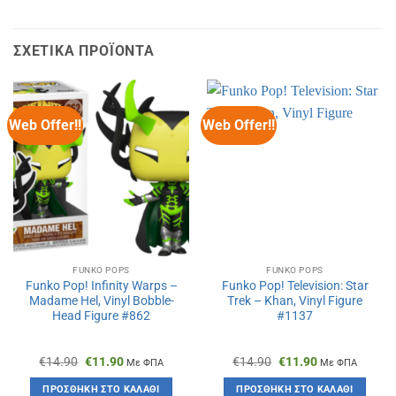
ΣΧΕΤΙΚΆ ΠΡΟΪΌΝΤΑ
Web Offer!!
Web Offer!!
FUNKO POPS
FUNKO POPS
Funko Pop! Infinity Warps –
Funko Pop! Television: Star
Madame Hel, Vinyl Bobble-
Trek – Khan, Vinyl Figure
Head Figure #862
#1137
Original
Η
Original
Η
€
14.90
€
11.90
€
14.90
€
11.90
Με ΦΠΑ
Με ΦΠΑ
price
τρέχουσα
price
τρέχουσα
was:
τιμή
was:
τιμή
ΠΡΟΣΘΉΚΗ ΣΤΟ ΚΑΛΆΘΙ
ΠΡΟΣΘΉΚΗ ΣΤΟ ΚΑΛΆΘΙ
€14.90.
είναι:
€14.90.
είναι: