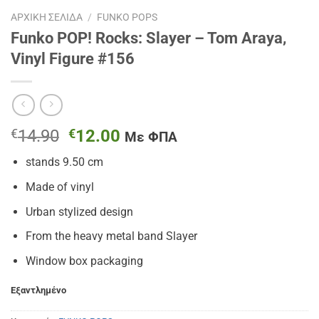
ΑΡΧΙΚΉ ΣΕΛΊΔΑ
/
FUNKO POPS
Funko POP! Rocks: Slayer – Tom Araya,
Vinyl Figure #156
Original
Η
€
14.90
€
12.00
Με ΦΠΑ
price
τρέχουσα
stands 9.50 cm
was:
τιμή
€14.90.
είναι:
Made of vinyl
€12.00.
Urban stylized design
From the heavy metal band Slayer
Window box packaging
Εξαντλημένο