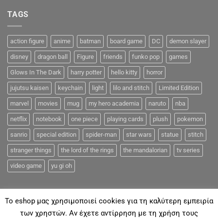
TAGS
action figure
anime
batman
board game
DC
demon slayer
disney
dragon ball
Figure
friends
funko pop
games
Glows In The Dark
harry potter
hello kitty
horror
jujutsu kaisen
keychain
light
lilo and stitch
Limited Edition
marvel
movies
mug
my hero academia
naruto
nba
netflix
notebook
one piece
playing cards
plush
pokemon
sanrio
special edition
spider-man
star wars
statue
stitch
stranger things
the lord of the rings
the mandalorian
tv series
video game
yu gi oh
To eshop μας χρησιμοποιεί cookies για τη καλύτερη εμπειρία
των χρηστών. Αν έχετε αντίρρηση με τη χρήση τους