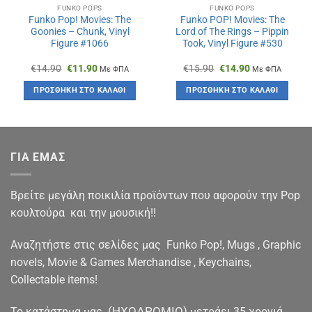
FUNKO POPS
FUNKO POPS
Funko Pop! Movies: The
Funko POP! Movies: The
Goonies – Chunk, Vinyl
Lord of The Rings – Pippin
Figure #1066
Took, Vinyl Figure #530
Original
Η
Original
Η
€
14.90
€
11.90
€
15.90
€
14.90
Με ΦΠΑ
Με ΦΠΑ
price
τρέχουσα
price
τρέχουσα
was:
τιμή
was:
τιμή
ΠΡΟΣΘΉΚΗ ΣΤΟ ΚΑΛΆΘΙ
ΠΡΟΣΘΉΚΗ ΣΤΟ ΚΑΛΆΘΙ
€14.90.
είναι:
€15.90.
είναι:
€11.90.
€14.90.
ΓΙΑ ΕΜΑΣ
Βρείτε μεγάλη ποικιλία προϊόντων που αφορούν την Pop
κουλτούρα και την μουσική!!
Αναζητήστε στις σελίδες μας Funko Pop!, Mugs , Graphic
novels, Movie & Games Merchandise , Keychains,
Collectable items!
(ΗΧΟΔΡΟΜΙΟ)
To κατάστημα μας
μετράει 35 χρονιά