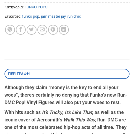
Κατηγορία:
FUNKO POPS
Ετικέτες:
funko pop
,
jam master jay
,
run dmc
ΠΕΡΙΓΡΑΦΉ
Although they claim “money is the key to end all your
woes”, there’s certainly no denying that Funko’s new Run-
DMC Pop! Vinyl Figures will also put your woes to rest.
With hits such as
It’s Tricky
,
It’s Like That
, as well as the
iconic cover of Aerosmith’s
Walk This Way,
Run-DMC are
one of the most celebrated hip-hop acts of all time. They