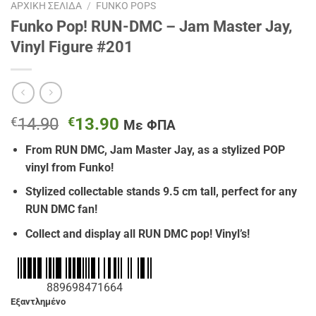
ΑΡΧΙΚΉ ΣΕΛΊΔΑ
/
FUNKO POPS
Funko Pop! RUN-DMC – Jam Master Jay,
Vinyl Figure #201
Original
Η
€
14.90
€
13.90
Με ΦΠΑ
price
τρέχουσα
From RUN DMC, Jam Master Jay, as a stylized POP
was:
τιμή
vinyl from Funko!
€14.90.
είναι:
€13.90.
Stylized collectable stands 9.5 cm tall, perfect for any
RUN DMC fan!
Collect and display all RUN DMC pop! Vinyl’s!
889698471664
Εξαντλημένο