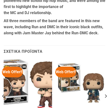
pioneered
new school hip hop
music, and were among the
first to highlight the importance of
the
MC
and
DJ
relationship.
All three members of the band are featured in this new
wave, including Run and DMC in their iconic black outfits,
along with Jam Master Jay behind the Run-DMC deck.
ΣΧΕΤΙΚΆ ΠΡΟΪΌΝΤΑ
Web Offer!!
Web Offer!!