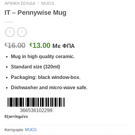
ΑΡΧΙΚΉ ΣΕΛΊΔΑ
/
MUGS
IT – Pennywise Mug
Original
Η
16.00
13.00
€
€
Με ΦΠΑ
price
τρέχουσα
Mug in high quality ceramic.
was:
τιμή
€16.00.
είναι:
Standard size (320ml)
€13.00.
Packaging: black window-box.
Dishwasher and micro-wave safe.
366536102299
Εξαντλημένο
Κατηγορία:
MUGS