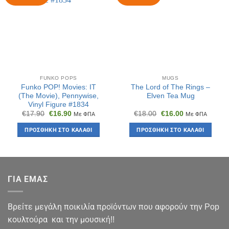
FUNKO POPS
MUGS
Funko POP! Movies: IT
The Lord of The Rings –
(The Movie), Pennywise,
Elven Tea Mug
Vinyl Figure #1834
Original
Η
Original
Η
€
17.90
€
16.90
€
18.00
€
16.00
Με ΦΠΑ
Με ΦΠΑ
price
τρέχουσα
price
τρέχουσα
was:
τιμή
was:
τιμή
ΠΡΟΣΘΉΚΗ ΣΤΟ ΚΑΛΆΘΙ
ΠΡΟΣΘΉΚΗ ΣΤΟ ΚΑΛΆΘΙ
€17.90.
είναι:
€18.00.
είναι:
€16.90.
€16.00.
ΓΙΑ ΕΜΑΣ
Βρείτε μεγάλη ποικιλία προϊόντων που αφορούν την Pop
κουλτούρα και την μουσική!!