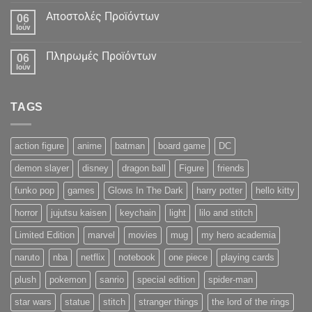
Αποστολές Προϊόντων
06
Ιούν
Πληρωμές Προϊόντων
06
Ιούν
TAGS
action figure
anime
batman
board game
DC
demon slayer
disney
dragon ball
Figure
friends
funko pop
games
Glows In The Dark
harry potter
hello kitty
horror
jujutsu kaisen
keychain
light
lilo and stitch
Limited Edition
marvel
movies
mug
my hero academia
naruto
nba
netflix
notebook
one piece
playing cards
plush
pokemon
sanrio
special edition
spider-man
star wars
statue
stitch
stranger things
the lord of the rings