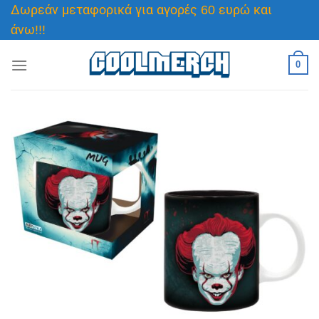
Μετάβαση
Δωρεάν μεταφορικά για αγορές 60 ευρώ και
στο
άνω!!!
περιεχόμενο
0