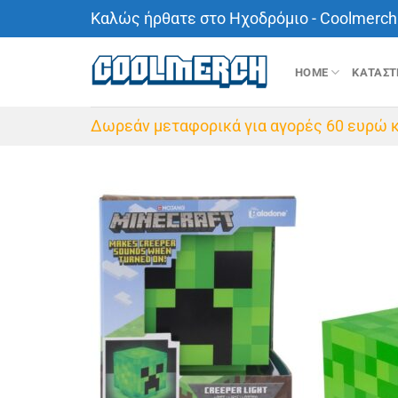
Μετάβαση
Καλώς ήρθατε στο Ηχοδρόμιο - Coolmerch 
στο
περιεχόμενο
HOME
ΚΑΤΑΣ
Δωρεάν μεταφορικά για αγορές 60 ευρώ κ