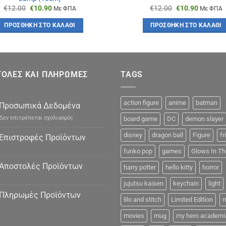
Original
Η
Original
Η
€
12.00
€
10.90
€
12.00
€
10.90
Με ΦΠΑ
Με ΦΠΑ
price
τρέχουσα
price
τρέχουσ
was:
τιμή
was:
τιμή
ΠΡΟΣΘΉΚΗ ΣΤΟ ΚΑΛΆΘΙ
ΠΡΟΣΘΉΚΗ ΣΤΟ ΚΑΛΆΘΙ
€12.00.
είναι:
€12.00.
είναι:
€10.90.
€10.90.
ΟΛΕΣ ΚΑΙ ΠΛΗΡΩΜΕΣ
TAGS
action figure
anime
batman
Προσωπικά Δεδομένα
στο
Δεν επιτρέπεται σχολιασμός
board game
DC
demon slayer
Προσωπικά
Δεδομένα
disney
dragon ball
Figure
fr
Επιστροφές Προϊόντων
funko pop
games
Glows In Th
Αποστολές Προϊόντων
harry potter
hello kitty
horror
jujutsu kaisen
keychain
light
Πληρωμές Προϊόντων
lilo and stitch
Limited Edition
m
movies
mug
my hero academi