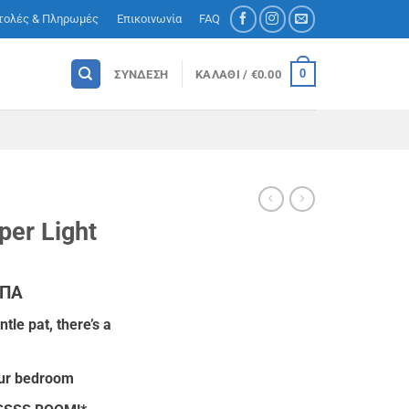
τολές & Πληρωμές
Επικοινωνία
FAQ
0
ΣΎΝΔΕΣΗ
ΚΑΛΆΘΙ /
€
0.00
per Light
ΦΠΑ
ουσα
tle pat, there’s a
:
30.
our bedroom