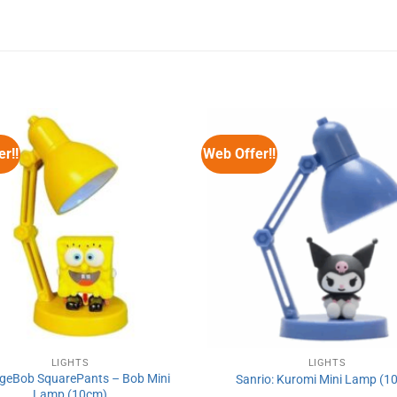
r!!
Web Offer!!
LIGHTS
LIGHTS
geBob SquarePants – Bob Mini
Sanrio: Kuromi Mini Lamp (1
Lamp (10cm)