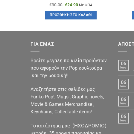
Original
Η
€
30.00
€
24.90
ΦΠΑ
Με ΦΠΑ
χουσα
price
τρέχουσα
was:
τιμή
ΆΘΙ
ΠΡΟΣΘΉΚΗ ΣΤΟ ΚΑΛΆΘΙ
:
€30.00.
είναι:
00.
€24.90.
ΓΙΑ ΕΜΑΣ
ΑΠΟΣΤ
Βρείτε μεγάλη ποικιλία προϊόντων
06
που αφορούν την Pop κουλτούρα
Ιούν
και την μουσική!!
06
Ιούν
Αναζητήστε στις σελίδες μας
Funko Pop!, Mugs , Graphic novels,
06
Movie & Games Merchandise ,
Ιούν
Keychains, Collectable items!
06
Ιούν
(ΗΧΟΔΡΟΜΙΟ)
To κατάστημα μας
μετράει 35 χρονιά παρουσίας και