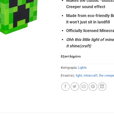
Makes the classic *ssss
Creeper sound effect
Made from eco-friendly B
it won’t just sit in landfill
Officially licensed Minecra
Ohh this little light of min
it shine(craft)
Εξαντλημένο
Κατηγορία:
Lights
Ετικέτες:
light
,
minecraft
,
the creepe