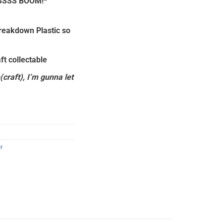
SSSSS BOOM!*
reakdown Plastic so
ft collectable
e(craft), I’m gunna let
r