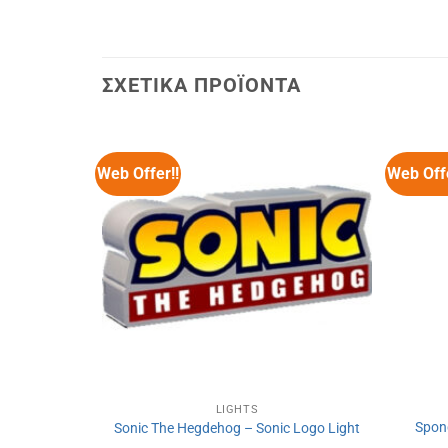
ΣΧΕΤΙΚΆ ΠΡΟΪΌΝΤΑ
Web Offer!!
Web Offe
LIGHTS
do’s Sting
Spon
Sonic The Hegdehog – Sonic Logo Light