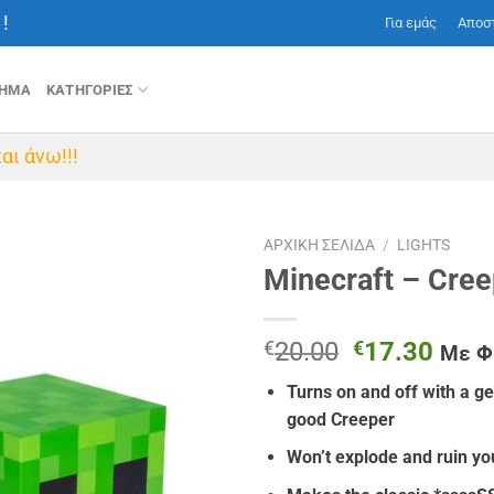
!
Για εμάς
Αποσ
ΤΗΜΑ
ΚΑΤΗΓΟΡΙΕΣ
αι άνω!!!
ΑΡΧΙΚΉ ΣΕΛΊΔΑ
/
LIGHTS
Minecraft – Cree
Original
Η
€
20.00
€
17.30
Με 
price
τρέχ
Turns on and off with a gen
was:
τιμή
good Creeper
€20.00.
είναι
€17.
Won’t explode and ruin y