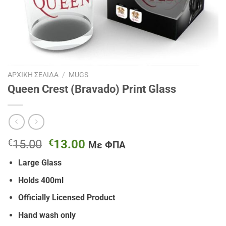
ΑΡΧΙΚΉ ΣΕΛΊΔΑ
/
MUGS
Queen Crest (Bravado) Print Glass
Original
Η
€
15.00
€
13.00
Με ΦΠΑ
price
τρέχουσα
Large Glass
was:
τιμή
€15.00.
είναι:
Holds 400ml
€13.00.
Officially Licensed Product
Hand wash only