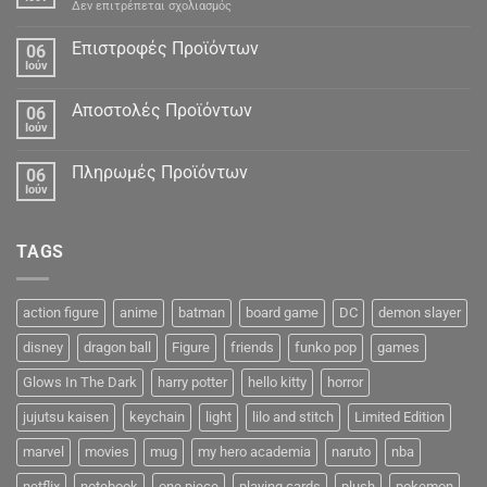
στο
Δεν επιτρέπεται σχολιασμός
Προσωπικά
Δεδομένα
Επιστροφές Προϊόντων
06
Ιούν
Αποστολές Προϊόντων
06
Ιούν
Πληρωμές Προϊόντων
06
Ιούν
TAGS
action figure
anime
batman
board game
DC
demon slayer
disney
dragon ball
Figure
friends
funko pop
games
Glows In The Dark
harry potter
hello kitty
horror
jujutsu kaisen
keychain
light
lilo and stitch
Limited Edition
marvel
movies
mug
my hero academia
naruto
nba
netflix
notebook
one piece
playing cards
plush
pokemon